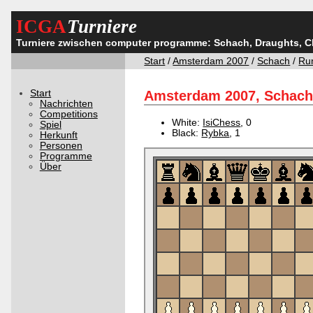
ICGA
Turniere
Turniere zwischen computer programme: Schach, Draughts, 
Start
/
Amsterdam 2007
/
Schach
/
Ru
Start
Amsterdam 2007, Schach,
Nachrichten
Competitions
White:
IsiChess
, 0
Spiel
Black:
Rybka
, 1
Herkunft
Personen
Programme
Über