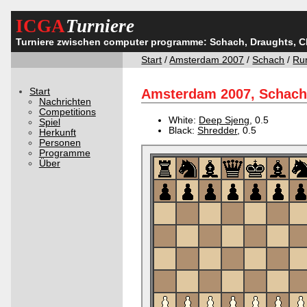
ICGA
Turniere
Turniere zwischen computer programme: Schach, Draughts, 
Start
/
Amsterdam 2007
/
Schach
/
Ru
Start
Amsterdam 2007, Schach,
Nachrichten
Competitions
White:
Deep Sjeng
, 0.5
Spiel
Black:
Shredder
, 0.5
Herkunft
Personen
Programme
Über