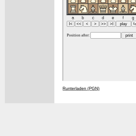
Runterladen (PGN)