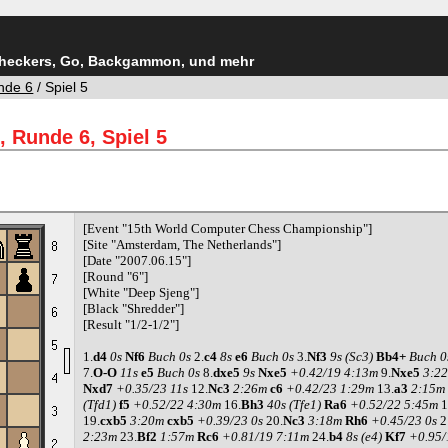
Checkers, Go, Backgammon, und mehr
nde 6
/ Spiel 5
 Runde 6, Spiel 5