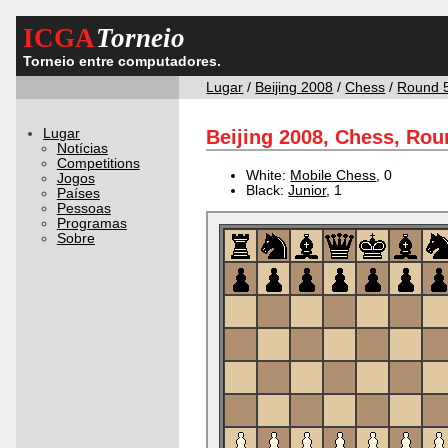
ICGA
Torneio
Torneio entre computadores.
Lugar
/
Beijing 2008
/
Chess
/
Round 
Lugar
Beijing 2008, Chess, Rou
Notícias
Competitions
White:
Mobile Chess
, 0
Jogos
Black:
Junior
, 1
Países
Pessoas
Programas
Sobre