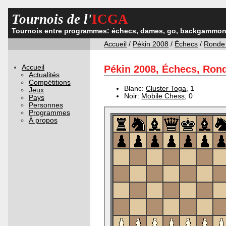
Tournois de l'
ICGA
Tournois entre programmes: échecs, dames, go, backgammon,
Accueil
/
Pékin 2008
/
Échecs
/
Ronde
Accueil
Pékin 2008, Échecs, Rond
Actualités
Compétitions
Blanc:
Cluster Toga
, 1
Jeux
Noir:
Mobile Chess
, 0
Pays
Personnes
Programmes
À propos