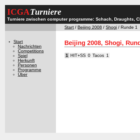
ICGA
Turniere
Turniere zwischen computer programme: Schach, Draughts, 
Start
/
Beijing 2008
/
Shogi
/ Runde 1
Start
Beijing 2008, Shogi, Run
Nachrichten
Competitions
1
HIT+SS
0
Tacos
1
Spiel
Herkunft
Personen
Programme
Über