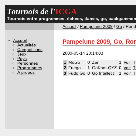
Tournois de l'
ICGA
Tournois entre programmes: échecs, dames, go, backgammon,
Accueil
/
Pampelune 2009
/
Go
/ Rond
Accueil
Pampelune 2009, Go, Ro
Actualités
Compétitions
2009-05-14 20:14:03
Jeux
Pays
1
MoGo
0
Zen
1
Voir
T
Personnes
Programmes
2
Fuego
1
GoKnot-QYZ
0
Voir
T
À propos
3
Fudo Go
0
Go Intellect
1
Voir
T