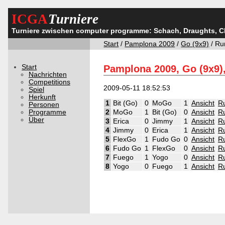
ICGA
Turniere
Turniere zwischen computer programme: Schach, Draughts, 
Start
/
Pamplona 2009
/
Go (9x9)
/ Ru
Start
Pamplona 2009, Go (9x9)
Nachrichten
Competitions
2009-05-11 18:52:53
Spiel
Herkunft
1
Bit (Go)
0
MoGo
1
Ansicht
R
Personen
Programme
2
MoGo
1
Bit (Go)
0
Ansicht
R
Über
3
Erica
0
Jimmy
1
Ansicht
R
4
Jimmy
0
Erica
1
Ansicht
R
5
FlexGo
1
Fudo Go
0
Ansicht
R
6
Fudo Go
1
FlexGo
0
Ansicht
R
7
Fuego
1
Yogo
0
Ansicht
R
8
Yogo
0
Fuego
1
Ansicht
R