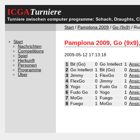
ICGA
Turniere
Turniere zwischen computer programme: Schach, Draughts, 
Start
/
Pamplona 2009
/
Go (9x9)
/ Ru
Start
Pamplona 2009, Go (9x9)
Nachrichten
Competitions
2009-05-12 17:13:18
Spiel
Herkunft
1
Bit (Go)
0
Go Intellect
1
Ansic
Personen
Programme
2
Go Intellect
1
Bit (Go)
0
Ansic
Über
3
Jimmy
1
FlexGo
0
Ansic
4
FlexGo
0
Jimmy
1
Ansic
5
Yogo
1
Fudo Go
0
Ansic
6
Fudo Go
0
Yogo
1
Ansic
7
MoGo
1
Fuego
0
Ansic
8
Fuego
1
MoGo
0
Ansic