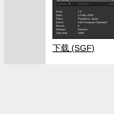
captures:
0
time left:
--
capt
Komi:
7.5
Date:
13 May 2009
Place:
Pamplona, Spain
Event:
14th Computer Olympiad
Round:
9
Ruleset:
Chinese
Time limit:
1800
下载 (SGF)