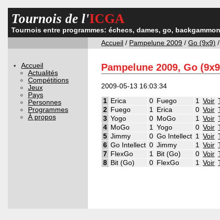
Tournois de l'
ICGA
Tournois entre programmes: échecs, dames, go, backgammon,
Accueil
/
Pampelune 2009
/
Go (9x9)
/
Accueil
Pampelune 2009, Go (9x9
Actualités
Compétitions
2009-05-13 16:03:34
Jeux
Pays
1
Erica
0
Fuego
1
Voir
Personnes
Programmes
2
Fuego
1
Erica
0
Voir
À propos
3
Yogo
0
MoGo
1
Voir
4
MoGo
1
Yogo
0
Voir
5
Jimmy
0
Go Intellect
1
Voir
6
Go Intellect
0
Jimmy
1
Voir
7
FlexGo
1
Bit (Go)
0
Voir
8
Bit (Go)
0
FlexGo
1
Voir