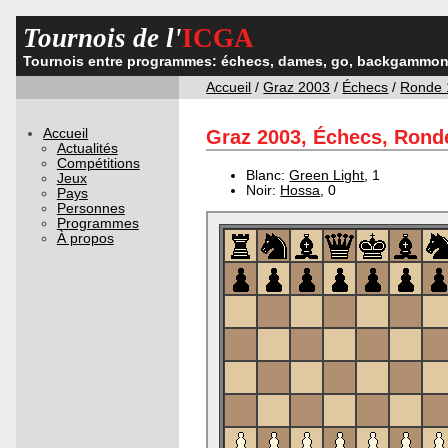
Tournois de l'
ICGA
Tournois entre programmes: échecs, dames, go, backgammon,
Accueil
/
Graz 2003
/
Échecs
/
Ronde 
Accueil
Graz 2003, Échecs, Ronde
Actualités
Compétitions
Blanc:
Green Light
, 1
Jeux
Noir:
Hossa
, 0
Pays
Personnes
Programmes
À propos