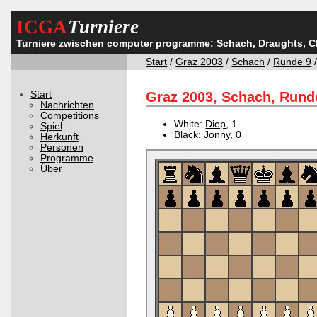
ICGA
Turniere
Turniere zwischen computer programme: Schach, Draughts, 
Start
/
Graz 2003
/
Schach
/
Runde 9
/
Start
Graz 2003, Schach, Runde
Nachrichten
Competitions
White:
Diep
, 1
Spiel
Black:
Jonny
, 0
Herkunft
Personen
Programme
Über