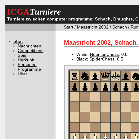
ICGA
Turniere
Turniere zwischen computer programme: Schach, Draughts, 
Start
/
Maastricht 2002
/
Schach
/
Run
Start
Maastricht 2002, Schach,
Nachrichten
Competitions
White:
NoonianChess
, 0.5
Spiel
Black:
SpiderChess
, 0.5
Herkunft
Personen
Programme
Über