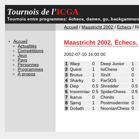
Tournois de l'
ICGA
Tournois entre programmes: échecs, dames, go, backgammon,
Accueil
/
Maastricht 2002
/
Échecs
/ R
Accueil
Maastricht 2002, Échecs,
Actualités
Compétitions
2002-07-10 16:00:00
Jeux
Pays
1
Warp
0
Deep Junior
1
Personnes
Programmes
2
Quest
1
IsiChess
0
À propos
3
Brutus
1
XiniX
0
4
Sharky
0
ParSOS
1
5
Diep
0.5
Shredder
0.5
6
Insomniac
0.5
SpiderChess
0.5
7
Ikarus
0
Chinito
1
8
Sjeng
1
Postmodernist
0
9
Goliath
1
NoonianChess
0