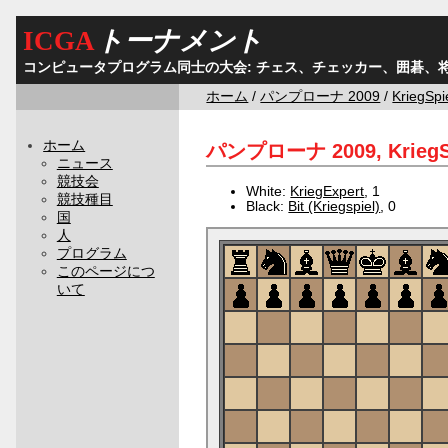
ICGA
トーナメント
コンピュータプログラム同士の大会: チェス、チェッカー、囲碁、
ホーム
/
パンプローナ 2009
/
KriegSpi
ホーム
パンプローナ 2009, KriegS
ニュース
競技会
White:
KriegExpert
, 1
競技種目
Black:
Bit (Kriegspiel)
, 0
国
人
プログラム
このページにつ
いて