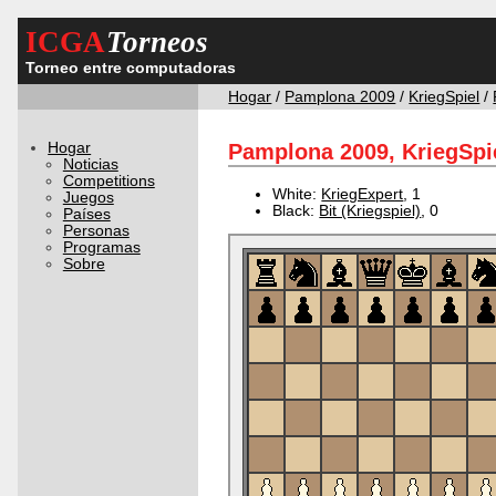
ICGA
Torneos
Torneo entre computadoras
Hogar
/
Pamplona 2009
/
KriegSpiel
/
Hogar
Pamplona 2009, KriegSpi
Noticias
Competitions
White:
KriegExpert
, 1
Juegos
Black:
Bit (Kriegspiel)
, 0
Países
Personas
Programas
Sobre