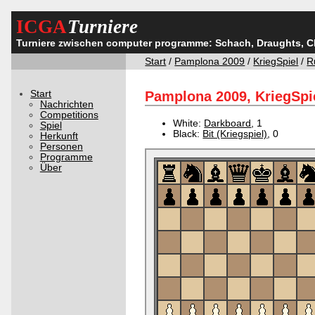
ICGA
Turniere
Turniere zwischen computer programme: Schach, Draughts, 
Start
/
Pamplona 2009
/
KriegSpiel
/
R
Start
Pamplona 2009, KriegSpie
Nachrichten
Competitions
White:
Darkboard
, 1
Spiel
Black:
Bit (Kriegspiel)
, 0
Herkunft
Personen
Programme
Über