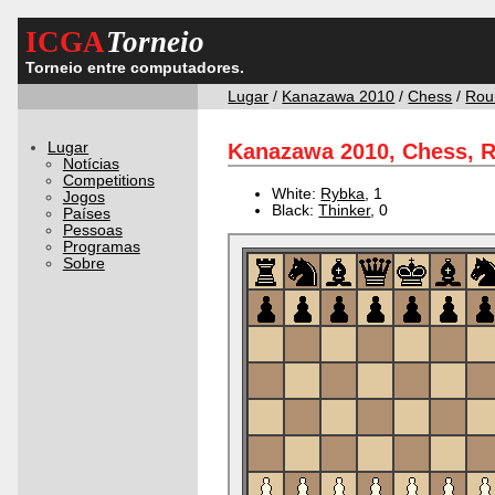
ICGA
Torneio
Torneio entre computadores.
Lugar
/
Kanazawa 2010
/
Chess
/
Rou
Lugar
Kanazawa 2010, Chess, R
Notícias
Competitions
White:
Rybka
, 1
Jogos
Black:
Thinker
, 0
Países
Pessoas
Programas
Sobre