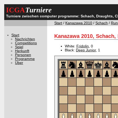
ICGA
Turniere
Turniere zwischen computer programme: Schach, Draughts, 
Start
/
Kanazawa 2010
/
Schach
/
Run
Start
Kanazawa 2010, Schach, 
Nachrichten
Competitions
White:
Fridolin
, 0
Spiel
Black:
Deep Junior
, 1
Herkunft
Personen
Programme
Über