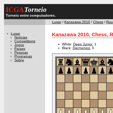
ICGA
Torneio
Torneio entre computadores.
Lugar
/
Kanazawa 2010
/
Chess
/
Rou
Lugar
Kanazawa 2010, Chess, R
Notícias
Competitions
White:
Deep Junior
, 1
Jogos
Black:
Darmenios
, 0
Países
Pessoas
Programas
Sobre