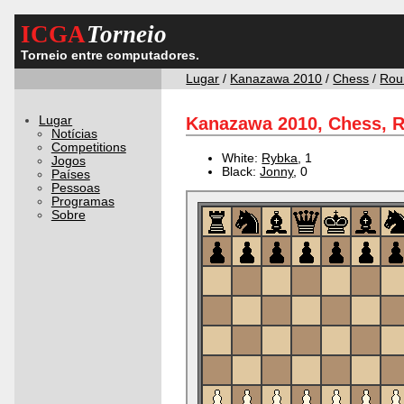
ICGA
Torneio
Torneio entre computadores.
Lugar
/
Kanazawa 2010
/
Chess
/
Rou
Lugar
Kanazawa 2010, Chess, R
Notícias
Competitions
White:
Rybka
, 1
Jogos
Black:
Jonny
, 0
Países
Pessoas
Programas
Sobre