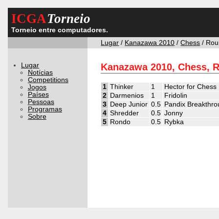
ICGA
Torneio
Torneio entre computadores.
Lugar
/
Kanazawa 2010
/
Chess
/ Rou
Lugar
Kanazawa 2010, Chess, 
Notícias
Competitions
1
Thinker
1
Hector for Chess
Jogos
Países
2
Darmenios
1
Fridolin
Pessoas
3
Deep Junior
0.5
Pandix Breakthr
Programas
4
Shredder
0.5
Jonny
Sobre
5
Rondo
0.5
Rybka