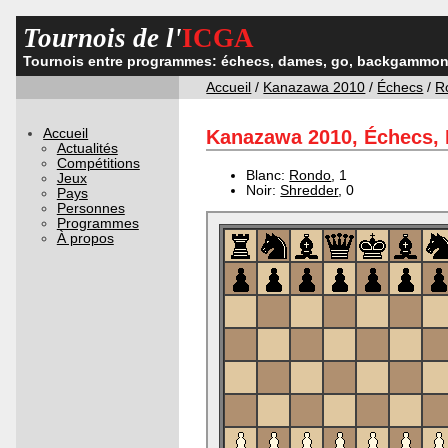
Tournois de l'
ICGA
Tournois entre programmes: échecs, dames, go, backgammon,
Accueil
/
Kanazawa 2010
/
Échecs
/
R
Accueil
Kanazawa 2010, Échecs, R
Actualités
Compétitions
Blanc:
Rondo
, 1
Jeux
Noir:
Shredder
, 0
Pays
Personnes
Programmes
À propos