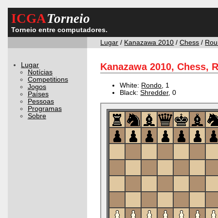
ICGA
Torneio
Torneio entre computadores.
Lugar
/
Kanazawa 2010
/
Chess
/
Rou
Lugar
Kanazawa 2010, Chess, R
Notícias
Competitions
White:
Rondo
, 1
Jogos
Black:
Shredder
, 0
Países
Pessoas
Programas
Sobre