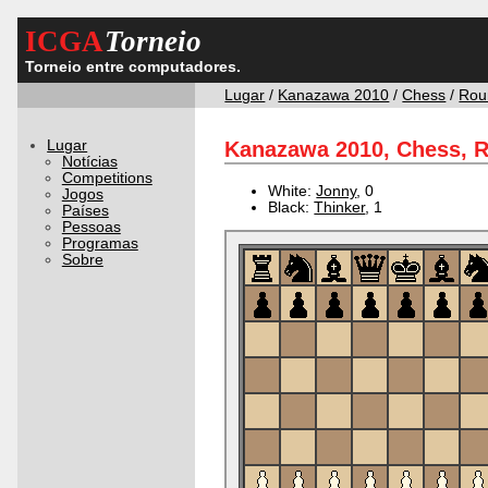
ICGA
Torneio
Torneio entre computadores.
Lugar
/
Kanazawa 2010
/
Chess
/
Rou
Lugar
Kanazawa 2010, Chess, R
Notícias
Competitions
White:
Jonny
, 0
Jogos
Black:
Thinker
, 1
Países
Pessoas
Programas
Sobre