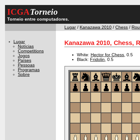
ICGA
Torneio
Torneio entre computadores.
Lugar
/
Kanazawa 2010
/
Chess
/
Rou
Lugar
Kanazawa 2010, Chess, R
Notícias
Competitions
White:
Hector for Chess
, 0.5
Jogos
Black:
Fridolin
, 0.5
Países
Pessoas
Programas
Sobre