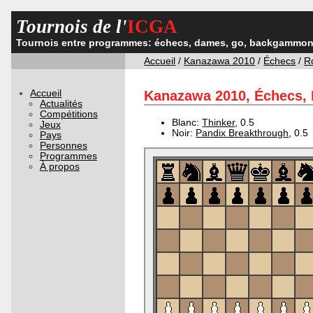
Tournois de l'
ICGA
Tournois entre programmes: échecs, dames, go, backgammon,
Accueil
/
Kanazawa 2010
/
Échecs
/
R
Accueil
Kanazawa 2010, Échecs, R
Actualités
Compétitions
Blanc:
Thinker
, 0.5
Jeux
Noir:
Pandix Breakthrough
, 0.5
Pays
Personnes
Programmes
À propos