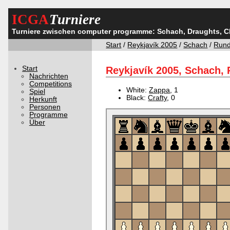
ICGA
Turniere
Turniere zwischen computer programme: Schach, Draughts, 
Start
/
Reykjavík 2005
/
Schach
/
Rund
Start
Reykjavík 2005, Schach, 
Nachrichten
Competitions
White:
Zappa
, 1
Spiel
Black:
Crafty
, 0
Herkunft
Personen
Programme
Über