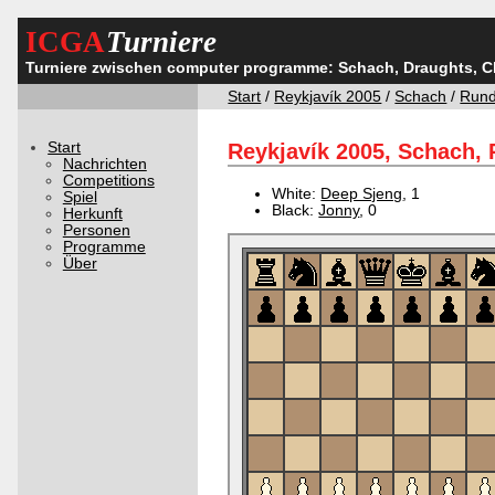
ICGA
Turniere
Turniere zwischen computer programme: Schach, Draughts, 
Start
/
Reykjavík 2005
/
Schach
/
Rund
Start
Reykjavík 2005, Schach, 
Nachrichten
Competitions
White:
Deep Sjeng
, 1
Spiel
Black:
Jonny
, 0
Herkunft
Personen
Programme
Über