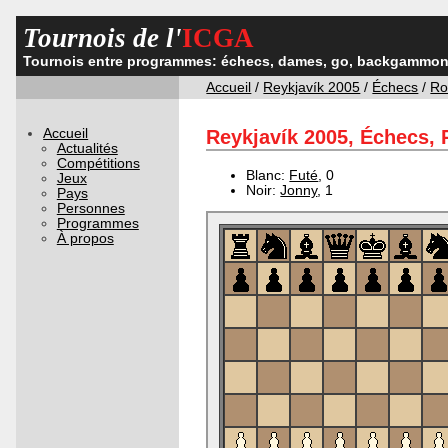
Tournois de l'
ICGA
Tournois entre programmes: échecs, dames, go, backgammon,
Accueil
/
Reykjavík 2005
/
Échecs
/
Ro
Accueil
Reykjavík 2005, Échecs, 
Actualités
Compétitions
Blanc:
Futé
, 0
Jeux
Noir:
Jonny
, 1
Pays
Personnes
Programmes
À propos