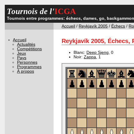
Tournois de l'
ICGA
Tournois entre programmes: échecs, dames, go, backgammon,
Accueil
/
Reykjavík 2005
/
Échecs
/
Ro
Accueil
Reykjavík 2005, Échecs, 
Actualités
Compétitions
Blanc:
Deep Sjeng
, 0
Jeux
Noir:
Zappa
, 1
Pays
Personnes
Programmes
À propos