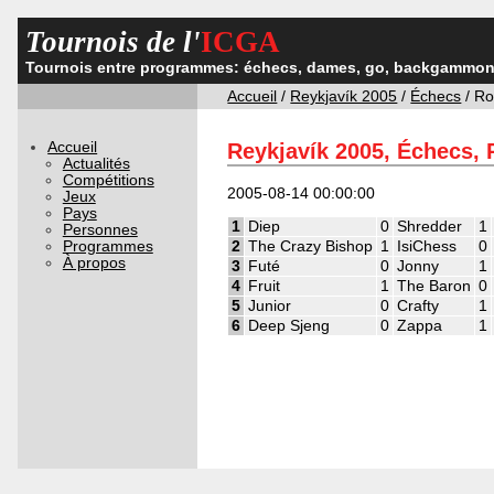
Tournois de l'
ICGA
Tournois entre programmes: échecs, dames, go, backgammon,
Accueil
/
Reykjavík 2005
/
Échecs
/ Ro
Accueil
Reykjavík 2005, Échecs,
Actualités
Compétitions
2005-08-14 00:00:00
Jeux
Pays
1
Diep
0
Shredder
1
Personnes
Programmes
2
The Crazy Bishop
1
IsiChess
0
À propos
3
Futé
0
Jonny
1
4
Fruit
1
The Baron
0
5
Junior
0
Crafty
1
6
Deep Sjeng
0
Zappa
1