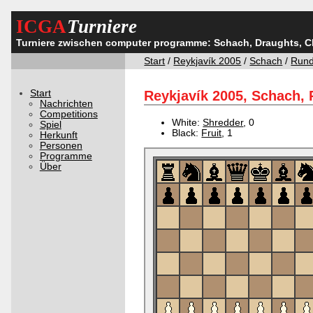
ICGA
Turniere
Turniere zwischen computer programme: Schach, Draughts, 
Start
/
Reykjavík 2005
/
Schach
/
Rund
Start
Reykjavík 2005, Schach, 
Nachrichten
Competitions
White:
Shredder
, 0
Spiel
Black:
Fruit
, 1
Herkunft
Personen
Programme
Über