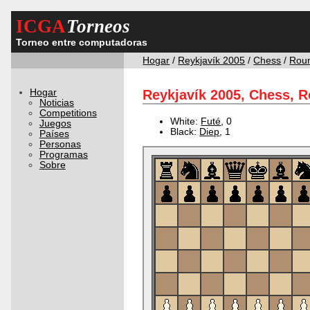
ICGA
Torneos
Torneo entre computadoras
Hogar
/
Reykjavík 2005
/
Chess
/
Rou
Hogar
Reykjavík 2005, Chess, R
Noticias
Competitions
White:
Futé
, 0
Juegos
Black:
Diep
, 1
Países
Personas
Programas
Sobre