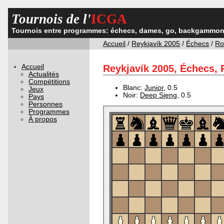
Tournois de l'
ICGA
Tournois entre programmes: échecs, dames, go, backgammon,
Accueil
/
Reykjavík 2005
/
Échecs
/
Ro
Accueil
Reykjavík 2005, Échecs, 
Actualités
Compétitions
Blanc:
Junior
, 0.5
Jeux
Noir:
Deep Sjeng
, 0.5
Pays
Personnes
Programmes
À propos