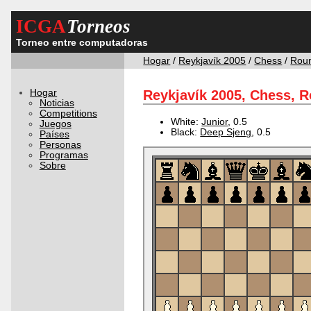
ICGA
Torneos
Torneo entre computadoras
Hogar
/
Reykjavík 2005
/
Chess
/
Rou
Hogar
Reykjavík 2005, Chess, R
Noticias
Competitions
White:
Junior
, 0.5
Juegos
Black:
Deep Sjeng
, 0.5
Países
Personas
Programas
Sobre