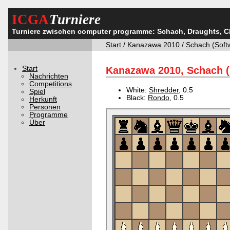
ICGA
Turniere
Turniere zwischen computer programme: Schach, Draughts, 
Start
/
Kanazawa 2010
/
Schach (Soft
Start
Kanazawa 2010, Schach (S
Nachrichten
Competitions
White:
Shredder
, 0.5
Spiel
Black:
Rondo
, 0.5
Herkunft
Personen
Programme
Über