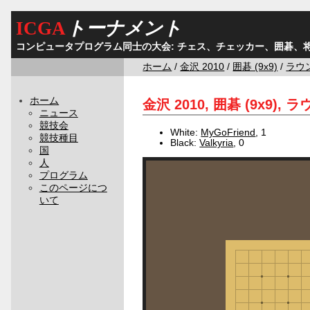
ICGA
トーナメント
コンピュータプログラム同士の大会: チェス、チェッカー、囲碁、
ホーム
/
金沢 2010
/
囲碁 (9x9)
/
ラウン
ホーム
金沢 2010, 囲碁 (9x9), ラ
ニュース
競技会
White:
MyGoFriend
, 1
競技種目
Black:
Valkyria
, 0
国
人
プログラム
このページにつ
いて