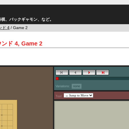
将棋、バックギャモン、など。
ド 4
/ Game 2
ウンド 4, Game 2
Variations:
none
Tool: