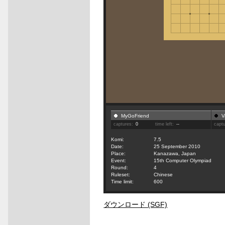
MyGoFriend
V
captures:
0
time left:
--
capt
Komi:
7.5
Date:
25 September 2010
Place:
Kanazawa, Japan
Event:
15th Computer Olympiad
Round:
4
Ruleset:
Chinese
Time limit:
600
ダウンロード (SGF)