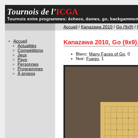
Tournois de l'
ICGA
Tournois entre programmes: échecs, dames, go, backgammon,
Accueil
/
Kanazawa 2010
/
Go (9x9)
/
Accueil
Kanazawa 2010, Go (9x9),
Actualités
Compétitions
Blanc:
Many Faces of Go
, 0
Jeux
Noir:
Fuego
, 1
Pays
Personnes
Programmes
À propos