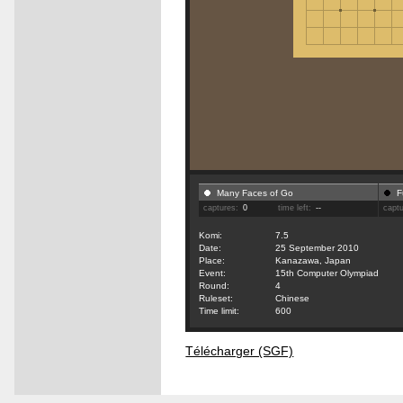
Many Faces of Go
F
captures:
0
time left:
--
capt
Komi:
7.5
Date:
25 September 2010
Place:
Kanazawa, Japan
Event:
15th Computer Olympiad
Round:
4
Ruleset:
Chinese
Time limit:
600
Télécharger (SGF)