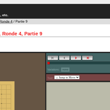
 etc.
Ronde 4
/ Partie 9
 Ronde 4, Partie 9
Variations:
none
Tool: