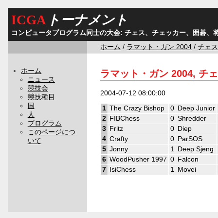
ICGA
トーナメント
コンピュータプログラム同士の大会: チェス、チェッカー、囲碁、
ホーム
/
ラマット・ガン 2004
/
チェ
ホーム
ラマット・ガン 2004, チェ
ニュース
競技会
2004-07-12 08:00:00
競技種目
国
1
The Crazy Bishop
0
Deep Junior
人
2
FIBChess
0
Shredder
プログラム
3
Fritz
0
Diep
このページにつ
4
Crafty
0
ParSOS
いて
5
Jonny
1
Deep Sjeng
6
WoodPusher 1997
0
Falcon
7
IsiChess
1
Movei