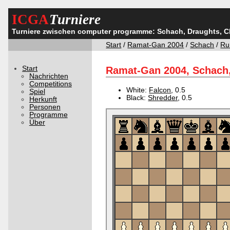
ICGA
Turniere
Turniere zwischen computer programme: Schach, Draughts, 
Start
/
Ramat-Gan 2004
/
Schach
/
Ru
Start
Ramat-Gan 2004, Schach,
Nachrichten
Competitions
White:
Falcon
, 0.5
Spiel
Black:
Shredder
, 0.5
Herkunft
Personen
Programme
Über