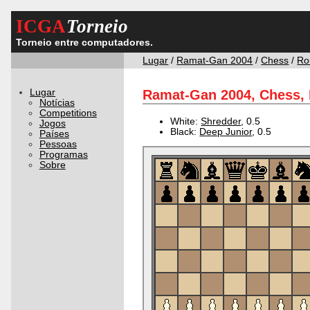
ICGA
Torneio
Torneio entre computadores.
Lugar
/
Ramat-Gan 2004
/
Chess
/
Ro
Lugar
Ramat-Gan 2004, Chess, 
Notícias
Competitions
White:
Shredder
, 0.5
Jogos
Black:
Deep Junior
, 0.5
Países
Pessoas
Programas
Sobre