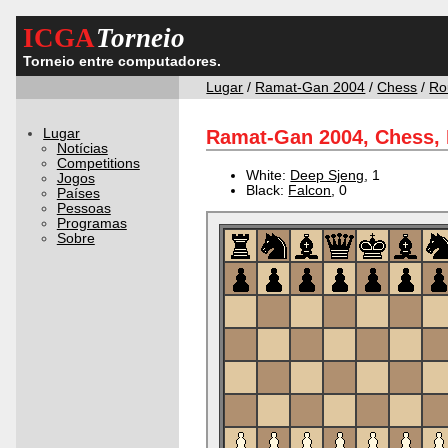
ICGA
Torneio
Torneio entre computadores.
Lugar
/
Ramat-Gan 2004
/
Chess
/
Ro
Lugar
Ramat-Gan 2004, Chess, 
Notícias
Competitions
White:
Deep Sjeng
, 1
Jogos
Black:
Falcon
, 0
Países
Pessoas
Programas
Sobre