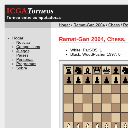
ICGA
Torneos
Torneo entre computadoras
Hogar
/
Ramat-Gan 2004
/
Chess
/
Ro
Hogar
Ramat-Gan 2004, Chess, 
Noticias
Competitions
White:
ParSOS
, 1
Juegos
Black:
WoodPusher 1997
, 0
Países
Personas
Programas
Sobre