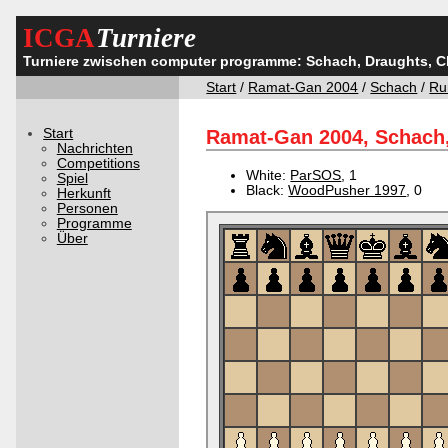
ICGA
Turniere
Turniere zwischen computer programme: Schach, Draughts, 
Start
/
Ramat-Gan 2004
/
Schach
/
Ru
Start
Ramat-Gan 2004, Schach,
Nachrichten
Competitions
White:
ParSOS
, 1
Spiel
Black:
WoodPusher 1997
, 0
Herkunft
Personen
Programme
Über