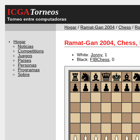
ICGA
Torneos
Torneo entre computadoras
Hogar
/
Ramat-Gan 2004
/
Chess
/
Ro
Hogar
Ramat-Gan 2004, Chess, 
Noticias
Competitions
White:
Jonny
, 1
Juegos
Black:
FIBChess
, 0
Países
Personas
Programas
Sobre