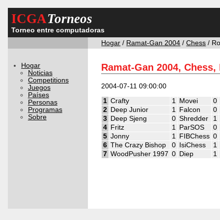
ICGA
Torneos
Torneo entre computadoras
Hogar
/
Ramat-Gan 2004
/
Chess
/ R
Hogar
Ramat-Gan 2004, Chess,
Noticias
Competitions
2004-07-11 09:00:00
Juegos
Países
1
Crafty
1
Movei
0
Personas
Programas
2
Deep Junior
1
Falcon
0
Sobre
3
Deep Sjeng
0
Shredder
1
4
Fritz
1
ParSOS
0
5
Jonny
1
FIBChess
0
6
The Crazy Bishop
0
IsiChess
1
7
WoodPusher 1997
0
Diep
1