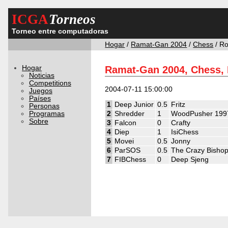
ICGA
Torneos
Torneo entre computadoras
Hogar
/
Ramat-Gan 2004
/
Chess
/ R
Hogar
Ramat-Gan 2004, Chess,
Noticias
Competitions
2004-07-11 15:00:00
Juegos
Países
1
Deep Junior
0.5
Fritz
Personas
Programas
2
Shredder
1
WoodPusher 199
Sobre
3
Falcon
0
Crafty
4
Diep
1
IsiChess
5
Movei
0.5
Jonny
6
ParSOS
0.5
The Crazy Bisho
7
FIBChess
0
Deep Sjeng