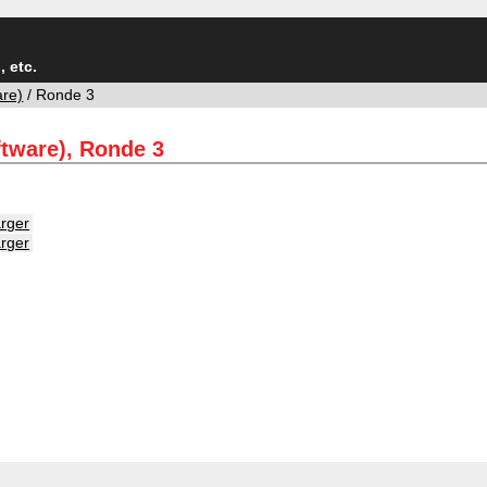
 etc.
are)
/ Ronde 3
ftware), Ronde 3
rger
rger