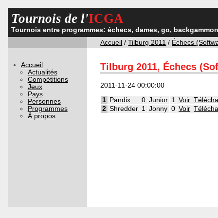
Tournois de l'
ICGA
Tournois entre programmes: échecs, dames, go, backgammon,
Accueil
/
Tilburg 2011
/
Échecs (Softw
Accueil
Tilburg 2011, Échecs (So
Actualités
Compétitions
2011-11-24 00:00:00
Jeux
Pays
1
Pandix
0
Junior
1
Voir
Télécha
Personnes
Programmes
2
Shredder
1
Jonny
0
Voir
Télécha
À propos