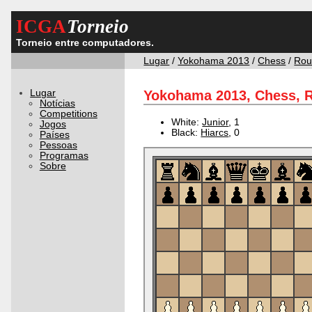
ICGA
Torneio
Torneio entre computadores.
Lugar
/
Yokohama 2013
/
Chess
/
Rou
Lugar
Yokohama 2013, Chess, R
Notícias
Competitions
White:
Junior
, 1
Jogos
Black:
Hiarcs
, 0
Países
Pessoas
Programas
Sobre